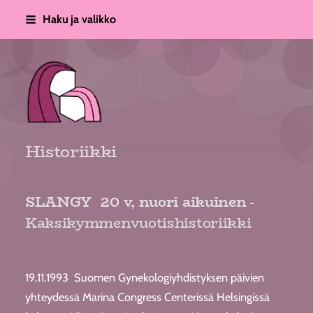
Siirry
Haku ja valikko
sivun
sisältöön
Suomen Lapsi- ja Nuorisogynekolo
Historiikki
SLANGY 20 v, nuori aikuinen
-
Kaksikymmenvuotishistoriikki
19.11.1993 Suomen Gynekologiyhdistyksen päivien
yhteydessä Marina Congress Centerissä Helsingissä