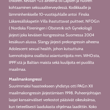
children. Kevään -03 aiheena oli Lapsen ja nuoren
kohtaaminen seksuaaliterveydessä. Kodikkaalle ja
lämminhenkiselle 10-vuotisjuhlalle antoi Finska
Läkaresällskapetin Villa ihastuttavat puitteet. NFOG:n
( Nordiska Föreningen i Obstetrik och Gynekologi)
järjesti joka keväisen kongressinsa Suomessa 2004
kesäkuun alussa. Slangy järjesti prekongressin aiheena
Adolescent sexual health, johon kutsuttuina
luennoitsijoina osallistui asiantuntijoita mm. WHO:sta,
IPPF:stä ja Baltian maista sekä kuulijoita eri puolilta
maailmaa.
Maailmankongressi
Suurimmaksi haasteekseen yhdistys otti PAG:n XII
maailmakongressin järjestämisen 1998. Puheenjohtajan
laajat kansainväliset verkostot pääsivät oikeuksiinsa,
kun tieteellisesti laadukasta ohjelmaa laadittiin. Koko