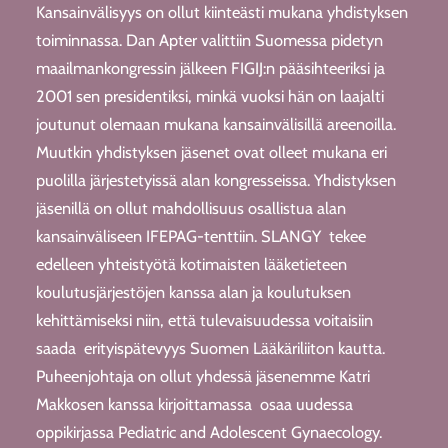
Kansainvälisyys on ollut kiinteästi mukana yhdistyksen
toiminnassa. Dan Apter valittiin Suomessa pidetyn
maailmankongressin jälkeen FIGIJ:n pääsihteeriksi ja
2001 sen presidentiksi, minkä vuoksi hän on laajalti
joutunut olemaan mukana kansainvälisillä areenoilla.
Muutkin yhdistyksen jäsenet ovat olleet mukana eri
puolilla järjestetyissä alan kongresseissa. Yhdistyksen
jäsenillä on ollut mahdollisuus osallistua alan
kansainväliseen IFEPAG-tenttiin. SLANGY tekee
edelleen yhteistyötä kotimaisten lääketieteen
koulutusjärjestöjen kanssa alan ja koulutuksen
kehittämiseksi niin, että tulevaisuudessa voitaisiin
saada erityispätevyys Suomen Lääkäriliiton kautta.
Puheenjohtaja on ollut yhdessä jäsenemme Katri
Makkosen kanssa kirjoittamassa osaa uudessa
oppikirjassa Pediatric and Adolescent Gynaecology.