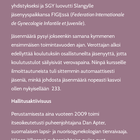
yhdistykseksi ja SGY luovutti Slangylle
jäsenyyspaikkansa FIGIJ:ssä (
Federation Internationale
de Gynecologie Infantile et Juvenile
).
Jäsenmäärä pysyi jokseenkin samana kymmenen
ensimmäisen toimintavuoden ajan. Verottajan alkoi
edellyttää koulutuksiin osallistuneilta jäsenyyttä, jotta
koulutustulot säilyisivät verovapaina. Niinpä kursseille
ilmoittautuneista tuli sittemmin automaattisesti
jäseniä, minkä johdosta jäsenmäärä nopeasti kasvoi
ollen nykyisellään 233.
Hallitusaktiivisuus
Perustamisesta aina vuoteen 2009 toimi
itseoikeutetusti puheenjohtajana Dan Apter,
suomalaisen lapsi- ja nuorisogynekologian tienraivaaja.