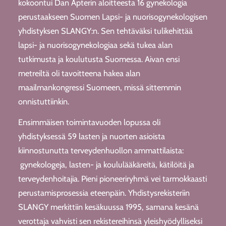
kokoontui Dan Apterin aloitteesta 16 gynekologia
perustaakseen Suomen Lapsi- ja nuorisogynekologisen
yhdistyksen SLANGY:n. Sen tehtäväksi tulikehittää
lapsi- ja nuorisogynekologiaa sekä tukea alan
tutkimusta ja koulutusta Suomessa. Aivan ensi
metreiltä oli tavoitteena hakea alan
maailmankongressi Suomeen, missä sittemmin
onnistuttiinkin.
Ensimmäisen toimintavuoden lopussa oli
yhdistyksessä 59 lasten ja nuorten asioista
kiinnostunutta terveydenhuollon ammattilaista:
gynekologeja, lasten- ja koululääkäreitä, kätilöitä ja
terveydenhoitajia. Pieni pioneeriryhmä vei tarmokkaasti
perustamisprosessia eteenpäin. Yhdistysrekisteriin
SLANGY merkittiin kesäkuussa 1995, samana kesänä
verottaja vahvisti sen rekistereihinsä yleishyödylliseksi