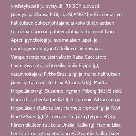
yhdistyksestä ja syksyllä -95 SGY luovutti
jäsenyyspaikkansa FIGIJ:stä SLANGY:lle. Ensimmäisen
hallituksen puheenjohtajana ja koko tähän astisen
toiminnan ajan on puheenjohtajana toiminut Dan
Apter, gynekologi ja suomalaisen lapsi- ja
nuorisogynekologian todellinen tienraivaaja.
Varapuheenjohtajaksi valittiin Raisa Cacciatore
(lastenpsykiatri), sihteeriksi Saila Piippo (g),
varainhoitajaksi Pirkko Brusila (g) ja muina hallituksen
jäseninä toimivat Kristiina Aittomäki (g), Marita
Hippeläinen (g), Susanne Ingman-Friberg (kätilö) sekä
Hanna Liisa Lenko (pediatri). Sittemmin Aittomäen ja
Hippeläisen tilalle tulivat Hannele Hohtari (g) ja Päivi
Härkki-Siren (g). Viimemainittu jättäytyi pois -03 ja
hänen tilalleen tuli Leila Unkila-Kallio (g). Hanna Liisa
Lenkon ilmoitettua erostaan -00 saatiin hallitukseen