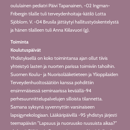
oululainen pediatri Päivi Tapanainen, -02 Ingman-
Fribergin tilalle tuli terveydenhoitaja-kätilö Lotta
Sjöblom. V. -04 Brusila jättäytyi hallitustyöskentelystä
ja hänen tilalleen tuli Anna Kiilavuori (g).
Toiminta
Koulutuspäivät
Yhdistyksellä on koko toimintansa ajan ollut tiivis
yhteistyö lasten ja nuorten parissa toimiviin tahoihin.
Suomen Koulu- ja Nuorisolääketieteen ja Ylioppilaiden
Terveydenhuoltosäätiön kanssa pohdittiin
ensimmäisessä seminaarissa keväällä-94
perhesuunnittelupalvelujen silloista tilannetta.
Samana syksynä syvennyttiin varsinaiseen
lapsigynekologiaan. Lääkäripäivillä -95 yhdistys järjesti
teemapäivän ”Lapsuus ja nuoruusko ruusuista aikaa?”