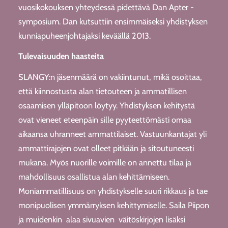
vuosikokouksen yhteydessä pidettävä Dan Apter -
symposium. Dan kutsuttiin ensimmäiseksi yhdistyksen
kunniapuheenjohtajaksi keväällä 2013.
Tulevaisuuden haasteita
SLANGY:n jäsenmäärä on vakiintunut, mikä osoittaa,
että kiinnostusta alan tietouteen ja ammatillisen
osaamisen ylläpitoon löytyy. Yhdistyksen kehitystä
ovat vieneet eteenpäin sille pyyteettömästi omaa
aikaansa uhranneet ammattilaiset. Vastuunkantajat yli
ammattirajojen ovat olleet pitkään ja sitoutuneesti
mukana. Myös nuorille voimille on annettu tilaa ja
mahdollisuus osallistua alan kehittämiseen.
Moniammatillisuus on yhdistykselle suuri rikkaus ja tae
monipuolisen ymmärryksen kehittymiselle. Saila Piipon
ja muidenkin alaa sivuavien väitöskirjojen lisäksi