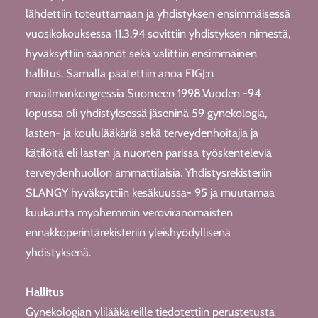
lähdettiin toteuttamaan ja yhdistyksen ensimmäisessä
vuosikokouksessa 11.3.94 sovittiin yhdistyksen nimestä,
hyväksyttiin säännöt sekä valittiin ensimmäinen
hallitus. Samalla päätettiin anoa FIGJ:n
maailmankongressia Suomeen 1998.Vuoden -94
lopussa oli yhdistyksessä jäseninä 59 gynekologia,
lasten- ja koululääkäriä sekä terveydenhoitajia ja
kätilöitä eli lasten ja nuorten parissa työskenteleviä
terveydenhuollon ammattilaisia. Yhdistysrekisteriin
SLANGY hyväksyttiin kesäkuussa- 95 ja muutamaa
kuukautta myöhemmin veroviranomaisten
ennakkoperintärekisteriin yleishyödyllisenä
yhdistyksenä.
Hallitus
Gynekologian ylilääkäreille tiedotettiin perustetusta