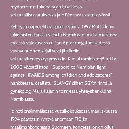
myöhemmin tukena rajan takaisessa
seksuaalikasvatuksessa ja HIV:n vastustamistyössä.
Kehitysmaaprojektina järjestettiin v. 1997 Mattlidenin
lukiolaisten kanssa vierailu Namibiaan, mistä muistona
eräässä valokuvasssa Dan Apter megafoni kädessä
vastaa nuorten kirjallisesti jättämiin
seksuaaliterveyskysymyksiin. Kun ulkoministeriö tuki v.
2000 Väestöliittoa ”Support to Namibian fight
against HIV/AIDS among children and adolescents”-
hankkeessa, osallistui SLANGY siihen SGY:n rinnalla
gynekologi Maija Kajanin toimiessa yhteyshenkilönä
Namibiassa.
Jo heti ensimmäisessä vuosikokouksessa maaliskuussa
1994 päätettiin ryhtyä anomaan FIGIJ:n
maailmankongressia Suomeen. Kongressi onkin ollut