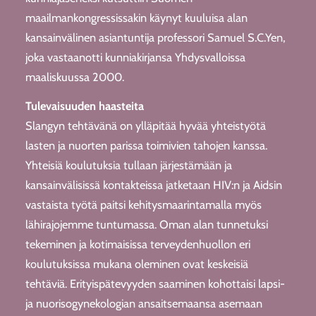
maailmankongressissakin käynyt kuuluisa alan
kansainvälinen asiantuntija professori Samuel S.C.Yen,
joka vastaanotti kunniakirjansa Yhdysvalloissa
maaliskuussa 2000.
Tulevaisuuden haasteita
Slangyn tehtävänä on ylläpitää hyvää yhteistyötä
lasten ja nuorten parissa toimivien tahojen kanssa.
Yhteisiä koulutuksia tullaan järjestämään ja
kansainvälisissä kontakteissa jatketaan HIV:n ja Aidsin
vastaista työtä paitsi kehitysmaarintamalla myös
lähirajojemme tuntumassa. Oman alan tunnetuksi
tekeminen ja kotimaisissa terveydenhuollon eri
koulutuksissa mukana oleminen ovat keskeisiä
tehtäviä. Erityispätevyyden saaminen kohottaisi lapsi-
ja nuorisogynekologian ansaitsemaansa asemaan