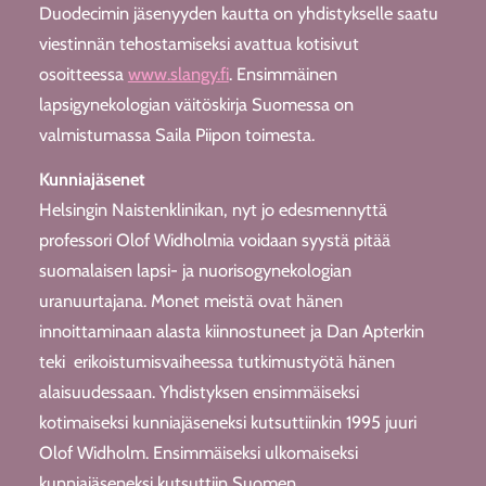
Duodecimin jäsenyyden kautta on yhdistykselle saatu
viestinnän tehostamiseksi avattua kotisivut
osoitteessa
www.slangy.fi
. Ensimmäinen
lapsigynekologian väitöskirja Suomessa on
valmistumassa Saila Piipon toimesta.
Kunniajäsenet
Helsingin Naistenklinikan, nyt jo edesmennyttä
professori Olof Widholmia voidaan syystä pitää
suomalaisen lapsi- ja nuorisogynekologian
uranuurtajana. Monet meistä ovat hänen
innoittaminaan alasta kiinnostuneet ja Dan Apterkin
teki erikoistumisvaiheessa tutkimustyötä hänen
alaisuudessaan. Yhdistyksen ensimmäiseksi
kotimaiseksi kunniajäseneksi kutsuttiinkin 1995 juuri
Olof Widholm. Ensimmäiseksi ulkomaiseksi
kunniajäseneksi kutsuttiin Suomen