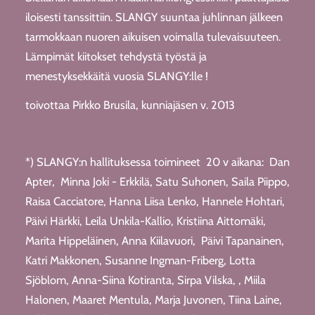
iloisesti tanssittiin. SLANGY suuntaa juhlinnan jälkeen
tarmokkaan nuoren aikuisen voimalla tulevaisuuteen.
Lämpimät kiitokset tehdystä työstä ja
menestyksekkäitä vuosia SLANGY:lle !
toivottaa Pirkko Brusila, kunniajäsen v. 2013
*) SLANGY:n hallituksessa toimineet 20 v aikana: Dan
Apter, Minna Joki - Erkkilä, Satu Suhonen, Saila Piippo,
Raisa Cacciatore, Hanna Liisa Lenko, Hannele Hohtari,
Päivi Härkki, Leila Unkila-Kallio, Kristiina Aittomäki,
Marita Hippeläinen, Anna Kiilavuori, Päivi Tapanainen,
Katri Makkonen, Susanne Ingman-Friberg, Lotta
Sjöblom, Anna-Siina Kotiranta, Sirpa Vilska, , Miila
Halonen, Maaret Mentula, Marja Juvonen, Tiina Laine,