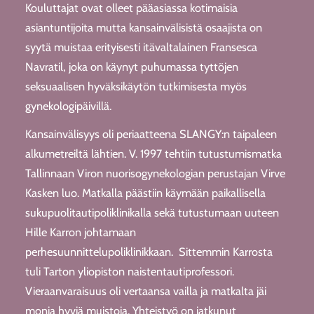
Kouluttajat ovat olleet pääasiassa kotimaisia
asiantuntijoita mutta kansainvälisistä osaajista on
syytä muistaa erityisesti itävaltalainen Fransesca
Navratil, joka on käynyt puhumassa tyttöjen
seksuaalisen hyväksikäytön tutkimisesta myös
gynekologipäivillä.
Kansainvälisyys oli periaatteena SLANGY:n taipaleen
alkumetreiltä lähtien. V. 1997 tehtiin tutustumismatka
Tallinnaan Viron nuorisogynekologian perustajan Virve
Kasken luo. Matkalla päästiin käymään paikallisella
sukupuolitautipoliklinikalla sekä tutustumaan uuteen
Hille Karron johtamaan
perhesuunnittelupoliklinikkaan. Sittemmin Karrosta
tuli Tarton yliopiston naistentautiprofessori.
Vieraanvaraisuus oli vertaansa vailla ja matkalta jäi
monia hyviä muistoja. Yhteistyö on jatkunut