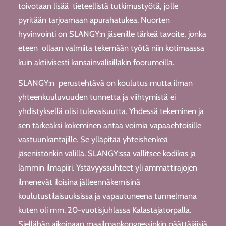
toivotaan lisää tieteellistä tutkimustyötä, jolle
pyritään tarjoamaan apurahatukea. Nuorten
hyvinvointi on SLANGY:n jäsenille tärkeä tavoite, jonka
eteen ollaan valmiita tekemään työtä niin kotimaassa
kuin aktiivisesti kansainvälisilläkin foorumeilla.
SLANGY:n perustehtävä on koulutus mutta ilman
yhteenkuuluvuuden tunnetta ja viihtymistä ei
yhdistyksellä olisi tulevaisuutta. Yhdessä tekeminen ja
sen tärkeäksi kokeminen antaa voimia vapaaehtoisille
vastuunkantajille. Se ylläpitää yhteishenkeä
jäsenistönkin välillä. SLANGY:ssa vallitsee kodikas ja
lämmin ilmapiiri. Ystävyyssuhteet yli ammattirajojen
ilmenevät iloisina jälleennäkemisinä
koulutustilaisuuksissa ja vapautuneena tunnelmana
kuten oli mm. 20-vuotisjuhlassa Kalastajatorpalla.
Siellähän aikoinaan maailmankongressinkin päättäjäisiä