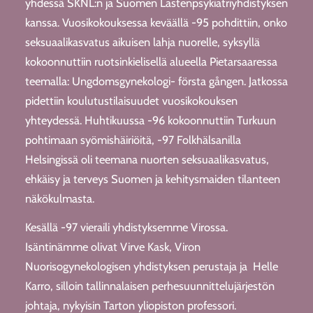
yhdessä SKNL:n ja Suomen Lastenpsykiatriyhdistyksen
kanssa. Vuosikokouksessa keväällä -95 pohdittiin, onko
seksuaalikasvatus aikuisen lahja nuorelle, syksyllä
kokoonnuttiin ruotsinkielisellä alueella Pietarsaaressa
teemalla: Ungdomsgynekologi- första gången. Jatkossa
pidettiin koulutustilaisuudet vuosikokouksen
yhteydessä. Huhtikuussa -96 kokoonnuttiin Turkuun
pohtimaan syömishäiriöitä, -97 Folkhälsanilla
Helsingissä oli teemana nuorten seksuaalikasvatus,
ehkäisy ja terveys Suomen ja kehitysmaiden tilanteen
näkökulmasta.
Kesällä -97 vieraili yhdistyksemme Virossa.
Isäntinämme olivat Virve Kask, Viron
Nuorisogynekologisen yhdistyksen perustaja ja Helle
Karro, silloin tallinnalaisen perhesuunnittelujärjestön
johtaja, nykyisin Tarton yliopiston professori.