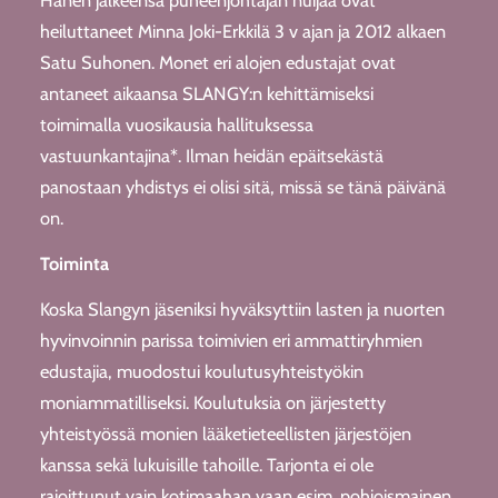
Hänen jälkeensä puheenjohtajan nuijaa ovat
heiluttaneet Minna Joki-Erkkilä 3 v ajan ja 2012 alkaen
Satu Suhonen. Monet eri alojen edustajat ovat
antaneet aikaansa SLANGY:n kehittämiseksi
toimimalla vuosikausia hallituksessa
vastuunkantajina*. Ilman heidän epäitsekästä
panostaan yhdistys ei olisi sitä, missä se tänä päivänä
on.
Toiminta
Koska Slangyn jäseniksi hyväksyttiin lasten ja nuorten
hyvinvoinnin parissa toimivien eri ammattiryhmien
edustajia, muodostui koulutusyhteistyökin
moniammatilliseksi. Koulutuksia on järjestetty
yhteistyössä monien lääketieteellisten järjestöjen
kanssa sekä lukuisille tahoille. Tarjonta ei ole
rajoittunut vain kotimaahan vaan esim. pohjoismainen