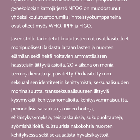
gynekologian kattojärjestö NFOG on muodostunut
yhdeksi koulutusfoorumiksi. Yhteistyökumppaneina
ovat olleet myös WHO, IPPF ja FIGO.
Jäsenistölle tarkoitetut koulutusteemat ovat käsitelleet
monipuolisesti laidasta laitaan lasten ja nuorten
elämään sekä heitä hoitavien ammattilaisten
haasteisiin liittyviä asioita. 20 v aikana on monia
teemoja kerrattu ja päivitetty. On käsitelty mm.
seksuaalisen identiteetin kehittymistä, seksuaalisuuden
moninaisuutta, transseksuaalisuuteen liittyviä
kysymyksiä, kehitysanomalioita, kehitysvammaisuutta,
perinnöllisiä sairauksia ja niiden hoitoja,
ehkäisykysymyksiä, teiniraskauksia, sukupuolitauteja,
syömishäiriöitä, kulttuurisia näkökohtia nuorten
kehityksessä sekä seksuaalista hyväksikäyttöä.