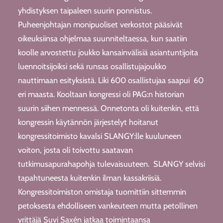
yhdistyksen taipaleen suurin ponnistus.
Puheenjohtajan monipuoliset verkostot pääsivät
oikeuksiinsa ohjelmaa suunniteltaessa, kun saatiin
koolle arvostettu joukko kansainvälisiä asiantuntijoita
luennoitsijoiksi sekä runsas osallistujajoukko
nauttimaan esityksistä. Liki 600 osallistujaa saapui 60
eri maasta. Kooltaan kongressi oli PAG:n historian
suurin siihen mennessä. Onnetonta oli kuitenkin, että
kongressin käytännön järjestelyt hoitanut
kongressitoimisto kavalsi SLANGY:lle kuuluneen
voiton, josta oli toivottu saatavan
tutkimusapurahapohja tulevaisuuteen. SLANGY selvisi
tapahtuneesta kuitenkin ilman kassakriisiä.
Kongressitoimiston omistaja tuomittiin sittemmin
petoksesta ehdolliseen vankeuteen mutta petollinen
yrittäjä Suvi Saxén jatkaa toimintaansa