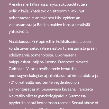
Vierailimme Tallinnassa myös sukupuolitautien
poliklinikalla. Yhteistyö on sittemmin jatkunut
pohdittaessa rajan takaisen HIV-epidemian
vastustamista ja Baltian maiden kanssa tehtävää
yhteistyötä.
Maaliskuussa -99 opiskeltiin Folkhälsanilla lapseen
kohdistuvan seksuaalisen riiston tunnistamista ja sen
edellyttämiä toimenpiteitä. Ulkomaisena
huippuasiantuntijana luennoi Francesca Navratil
Zurichistä. Vuotta myöhemmin kerrattiin
nuorisogynekologian ajankohtaisia tutkimustuloksia ja
-01 olivat esillä nuorten terveydenhuollon
ajankohtaiset asiat. Seuraavana keväänä Francesca
Navratilin ollessa gynekologipäivillä Suomessa
pyydettiin häntä kertaamaan teemaa Sexual abuse of