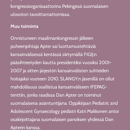
kongressiorganisaattorina Pekingissä suomalaisen
ulosoton tavoittamattomissa.
Muu toiminta
Onnistuneen maailmankongressin jälkeen
puheenjohtaja Apter sai luottamustehtäviä
kansainvälisessä kentässä siirtymällä FIGIJ:n
pääsihteeriyden kautta presidentiksi vuosiksi 2001-
2007 ja sitten järjestön kansainvälisten suhteiden
hoitajaksi vuoteen 2010. SLANGY:n jäsenillä on ollut
mahdollisuus osallistua kansainväliseen IFEPAG-
tenttiin, jonka raadissa Dan Apter on toiminut
suomalaisena asiantuntijana. Oppikirjaan Pediatric and
Adolescent Gynaecology pediatri Katri Makkonen antoi
osakirjoittajana suomalaisen panoksen yhdessä Dan
Apterin kanssa.