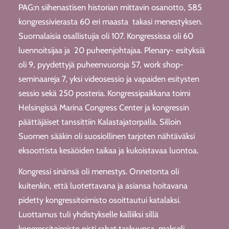
PAG:n siihenastisen historian mittavin osanotto, 585
kongressivierasta 60 eri maasta takasi menestyksen.
Suomalaisia osallistujia oli 107. Kongressissa oli 60
luennoitsijaa ja 20 puheenjohtajaa. Plenary- esityksiä
oli 9, pyydettyjä puheenvuoroja 57, work shop-
seminaareja 7, yksi videosessio ja vapaiden esitysten
sessio sekä 250 posteria. Kongressipaikkana toimi
Helsingissä Marina Congress Center ja kongressin
päättäjäiset tanssittiin Kalastajatorpalla. Silloin
Suomen sääkin oli suosiollinen tarjoten nähtäväksi
eksoottista kesäöiden taikaa ja kukoistavaa luontoa.
Kongressi sinänsä oli menestys. Onnetonta oli
kuitenkin, että luotettavana ja asiansa hoitavana
pidetty kongressitoimisto osoittautui katalaksi.
Luottamus tuli yhdistykselle kalliiksi sillä
kongressitoimisto pisti rahat taskuunsa, makseli