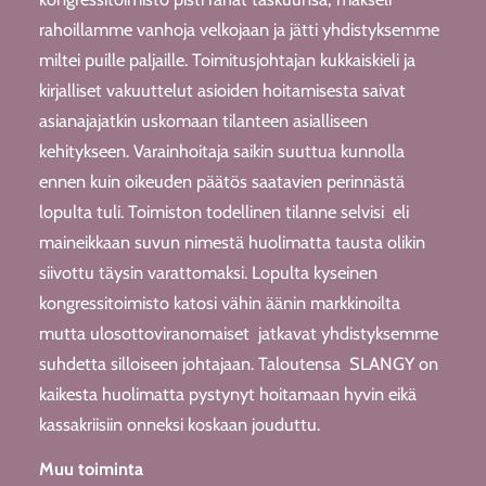
rahoillamme vanhoja velkojaan ja jätti yhdistyksemme
miltei puille paljaille. Toimitusjohtajan kukkaiskieli ja
kirjalliset vakuuttelut asioiden hoitamisesta saivat
asianajajatkin uskomaan tilanteen asialliseen
kehitykseen. Varainhoitaja saikin suuttua kunnolla
ennen kuin oikeuden päätös saatavien perinnästä
lopulta tuli. Toimiston todellinen tilanne selvisi eli
maineikkaan suvun nimestä huolimatta tausta olikin
siivottu täysin varattomaksi. Lopulta kyseinen
kongressitoimisto katosi vähin äänin markkinoilta
mutta ulosottoviranomaiset jatkavat yhdistyksemme
suhdetta silloiseen johtajaan. Taloutensa SLANGY on
kaikesta huolimatta pystynyt hoitamaan hyvin eikä
kassakriisiin onneksi koskaan jouduttu.
Muu toiminta