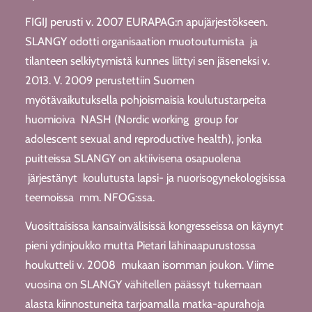
FIGIJ perusti v. 2007 EURAPAG:n apujärjestökseen.
SLANGY odotti organisaation muotoutumista ja
tilanteen selkiytymistä kunnes liittyi sen jäseneksi v.
2013. V. 2009 perustettiin Suomen
myötävaikutuksella pohjoismaisia koulutustarpeita
huomioiva NASH (Nordic working group for
adolescent sexual and reproductive health), jonka
puitteissa SLANGY on aktiivisena osapuolena
järjestänyt koulutusta lapsi- ja nuorisogynekologisissa
teemoissa mm. NFOG:ssa.
Vuosittaisissa kansainvälisissä kongresseissa on käynyt
pieni ydinjoukko mutta Pietari lähinaapurustossa
houkutteli v. 2008 mukaan isomman joukon. Viime
vuosina on SLANGY vähitellen päässyt tukemaan
alasta kiinnostuneita tarjoamalla matka-apurahoja