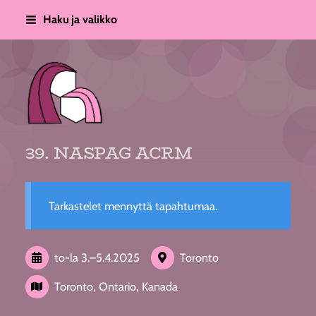
Siirry
Haku ja valikko
sivun
sisältöön
Suomen Lapsi- ja Nuorisogynekolo
39. NASPAG ACRM
Tarkastelet mennyttä tapahtumaa.
to-la
3.
–
5.4.2025
Toronto
Toronto, Ontario, Kanada