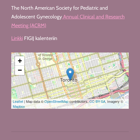
The North American Society for Pediatric and
Adolescent Gynecology
Annual Clinical and Research
Meeting (ACRM)
Linkki
FIGIJ kalenteriin
+
−
Leaflet
| Map data ©
OpenStreetMap
contributors,
CC-BY-SA
, Imagery ©
Mapbox