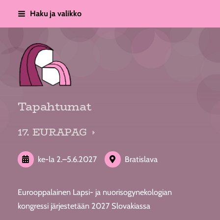
Siirry
Haku ja valikko
sivun
sisältöön
Suomen Lapsi- ja Nuorisogynekolo
Tapahtumat
17. EURAPAG
ke-la
2.
–
5.6.2027
Bratislava
Eurooppalainen Lapsi- ja nuorisogynekologian
kongressi järjestetään 2027 Slovakiassa